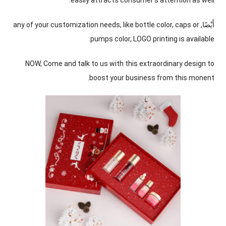
.
easily attracts consumer’s attention as well
أَيْضًا,
caps or
,
like bottle color
,
any of your customization needs
.
pumps color
,
LOGO printing is available
NOW
,
Come and talk to us with this extraordinary design to
.
boost your business from this monent