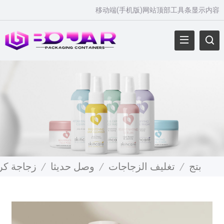
移动端
(
手机版
)
网站顶部工具条显示内容
بتج
/
تغليف الزجاجات
/
وصل حديثا
/
زجاجة كر