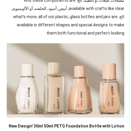
مضخات, قبعات أو أغطية, الخ.
And these components are
available with crafts like clear
, أبيض, أسود, الجلفنه, أو الألومنيوم,
الخ.
glass bottles and jars are
,
all of our plastic
,
what’s more
available in different shapes and special designs to make
.
them both functional and perfect-looking
New Design
! 30
ml 50ml PETG Foundation Bottle with Lotion