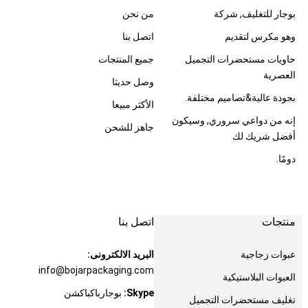
بوجار للتغليف, شركة
من نحن
وهو مكرس لتقديم
اتصل بنا
حاويات مستحضرات التجميل
جميع المنتجات
العصرية
وصل حديثا
بجودة عالية&تصاميم مختلفة.
الأكثر مبيعا
إنه من دواعي سروري, وسيكون
جاهز للشحن
أفضل شريك لك
دومًا.
منتجات
اتصل بنا
عبوات زجاجية
البريد الالكترونى:
info@bojarpackaging.com
العبوات البلاستيكية
Skype:
بوجارباكباكشن
تغليف مستحضرات التجميل